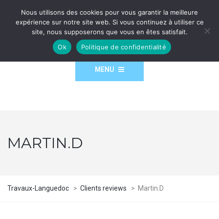
Nous utilisons des cookies pour vous garantir la meilleure
expérience sur notre site web. Si vous continuez à utiliser ce
site, nous supposerons que vous en êtes satisfait.
Ok
Politique de confidentialité
MENU
MARTIN.D
Travaux-Languedoc
>
Clients reviews
>
Martin.D