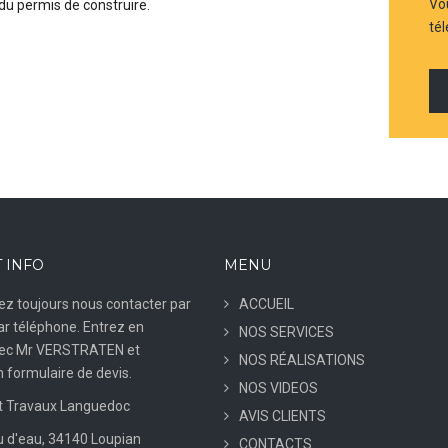
Vo
du permis de construire.
té
 INFO
MENU
z toujours nous contacter par
ACCUEIL
ar téléphone. Entrez en
NOS SERVICES
vec Mr VERSTRATEN et
NOS RÉALISATIONS
 formulaire de devis.
NOS VIDEOS
 Travaux Languedoc
AVIS CLIENTS
 d'eau, 34140 Loupian
CONTACTS