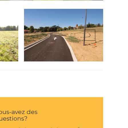
ous-avez des
uestions?