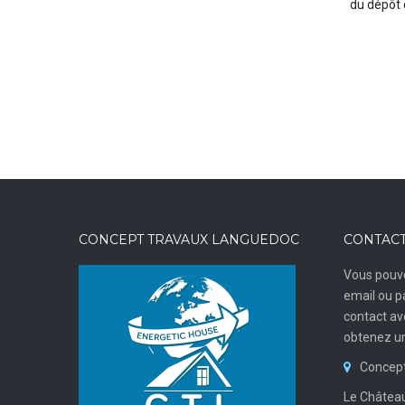
du dépôt 
CONCEPT TRAVAUX LANGUEDOC
CONTACT
Vous pouve
email ou p
contact a
obtenez un
Concept
Le Château