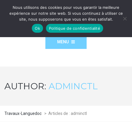
Nous utilisons des cookies pour vous garantir la meilleure
expérience sur notre site web. Si vous continuez à utiliser ce
site, nous supposerons que vous en êtes satisfait.
Ok
Politique de confidentialité
MENU
AUTHOR:
ADMINCTL
Travaux-Languedoc
>
Articles de : adminctl