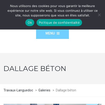
Nous utilisons des cookies pour vous garantir la meilleure
expérience sur notre site web. Si vous continuez à utiliser ce
site, nous supposerons que vous en êtes satisfait.
Ok
Politique de confidentialité
MENU
DALLAGE BÉTON
Travaux-Languedoc
>
Galeries
>
Dallage béton