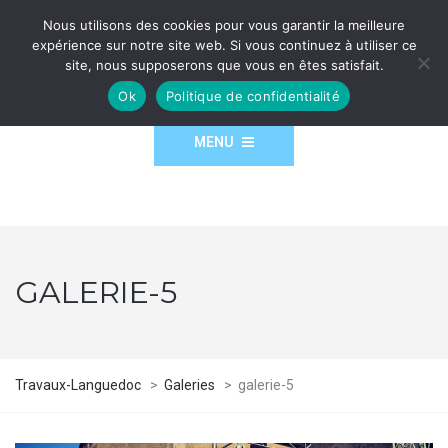
Nous utilisons des cookies pour vous garantir la meilleure
expérience sur notre site web. Si vous continuez à utiliser ce
site, nous supposerons que vous en êtes satisfait.
Ok
Politique de confidentialité
MENU
GALERIE-5
Travaux-Languedoc
>
Galeries
>
galerie-5